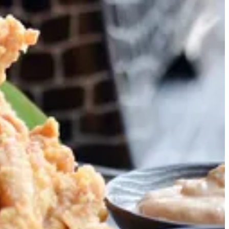
دجاج كراكي
دجاج مقرمش يقدم مع الصلصة الحامضة
2.95 د.ك
تعليمات خاصة