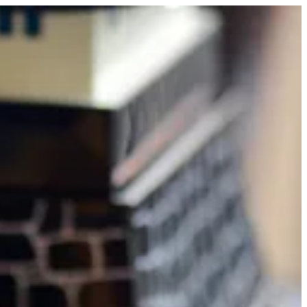
دجاج كراكي | فوجي سوشي
EN
تسجيل ا
EN