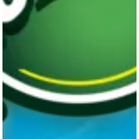
مقبلات
أرز و نودلز
سوشي
ساشيمي
ماكي
الرئيسية
المشروبات
المشروبات
سبرايت
فانتا
كوكاكولا لايت
كولا