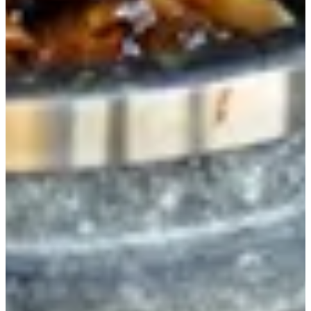
مقبلات
أرز و نودلز
سوشي
ساشيمي
ماكي
الرئيسية
المشروبات
الرئيسية
تيبنياكي الروبيان
فوجي سالمون ناجيزا
ترياكي الدجاج
ترياكي السالمون