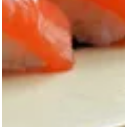
مقبلات
أرز و نودلز
سوشي
ساشيمي
ماكي
الرئيسية
المشروبات
سوشي
تونا سوشي
سمك الانقليس سوشي
روبيان سوشي
سالمون سوشي