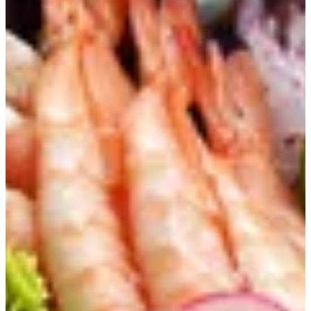
ساشيمي
الجمعات
شوربة
سلطات