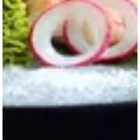
مقبلات
أرز و نودلز
سوشي
ساشيمي
ماكي
الرئيسية
المشروبات
ساشيمي
سمك الانقليس ساشيمي
سالمون ساشيمي
تونا ساشيمي
ربيان ساشيمي